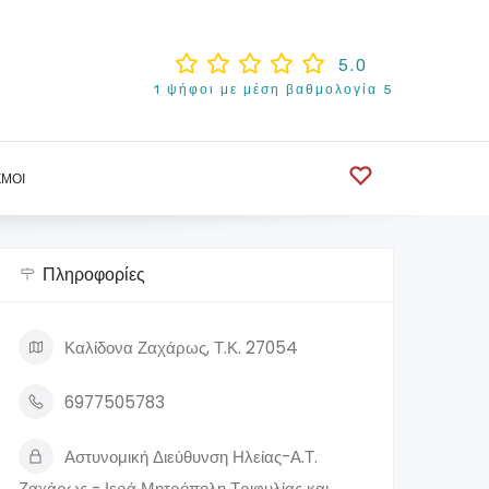
5.0
1 ψήφοι με μέση βαθμολογία 5
ΣΜΟΊ
Πληροφορίες
Καλίδονα Ζαχάρως, Τ.Κ. 27054
6977505783
Αστυνομική Διεύθυνση Ηλείας-Α.Τ.
Ζαχάρως - Ιερά Μητρόπολη Τριφυλίας και