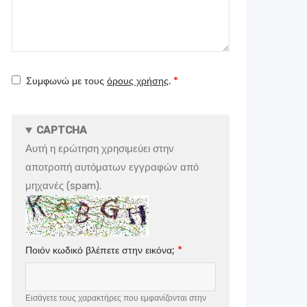
μήνυμά
σας
Συμφωνώ με τους
όρους χρήσης
.
CAPTCHA
Αυτή η ερώτηση χρησιμεύει στην
αποτροπή αυτόματων εγγραφών από
μηχανές (spam).
Ποιόν κωδικό βλέπετε στην εικόνα;
Εισάγετε τους χαρακτήρες που εμφανίζονται στην