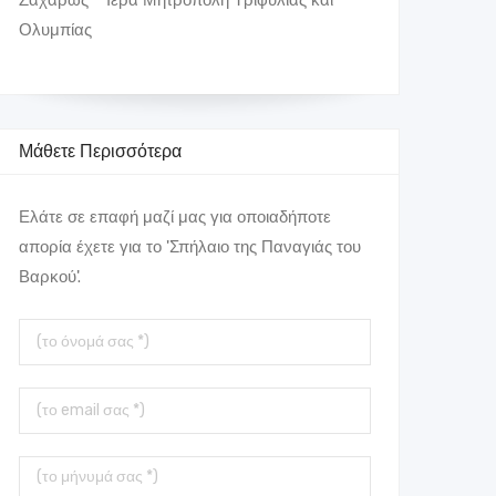
Ολυμπίας
Μάθετε Περισσότερα
Ελάτε σε επαφή μαζί μας για οποιαδήποτε
απορία έχετε για το 'Σπήλαιο της Παναγιάς του
Βαρκού'.
Το
όνομά
σας
Το
Email
σας
Το