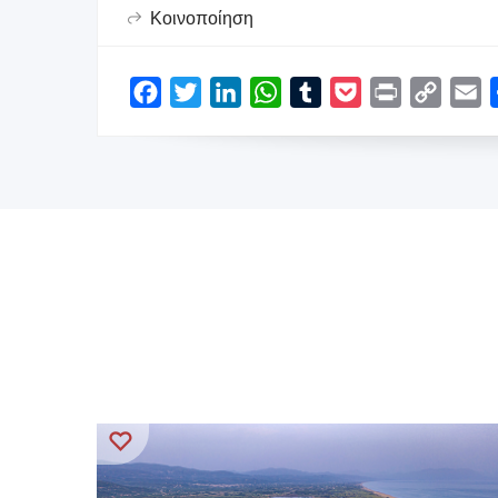
Κοινοποίηση
Facebook
Twitter
LinkedIn
WhatsApp
Tumblr
Pocket
Print
Copy
E
Link