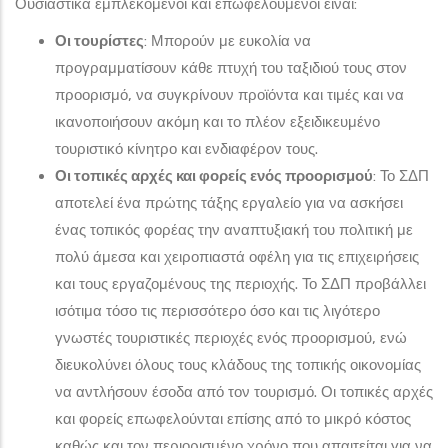
Ουσιαστικά εμπλεκόμενοι και επωφελούμενοι είναι:
Οι τουρίστες
: Μπορούν με ευκολία να
προγραμματίσουν κάθε πτυχή του ταξιδιού τους στον
προορισμό, να συγκρίνουν προϊόντα και τιμές και να
ικανοποιήσουν ακόμη και το πλέον εξειδικευμένο
τουριστικό κίνητρο και ενδιαφέρον τους.
Οι τοπικές αρχές και φορείς ενός προορισμού
: Το ΣΔΠ
αποτελεί ένα πρώτης τάξης εργαλείο για να ασκήσει
ένας τοπικός φορέας την αναπτυξιακή του πολιτική με
πολύ άμεσα και χειροπιαστά οφέλη για τις επιχειρήσεις
και τους εργαζομένους της περιοχής. Το ΣΔΠ προβάλλει
ισότιμα τόσο τις περισσότερο όσο και τις λιγότερο
γνωστές τουριστικές περιοχές ενός προορισμού, ενώ
διευκολύνει όλους τους κλάδους της τοπικής οικονομίας
να αντλήσουν έσοδα από τον τουρισμό. Οι τοπικές αρχές
και φορείς επωφελούνται επίσης από το μικρό κόστος
καθώς και τον περιορισμένο χρόνο που απαιτείται για να