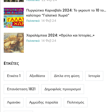
Πυργιώτικο Καρναβάλι 2024: Το γκρουπ το 10 το…
καλύτερο “Γαλατικό Χωριό”
14 Φεβ 24
Πολιτιστικά
Χαραλάμπεια 2024: «Θρύλοι και Ιστορίες..»
14 Φεβ 24
Πολιτιστικά
Eτικέτες
Ετικέτα 1
Αξιοθέατα
Δίπλα στη φύση
Ιστορία
Επανάσταση 1821
Δημοφιλείς προορισμοί
Λιμανάκι
Αμμώδης παραλία
Πολιτισμός