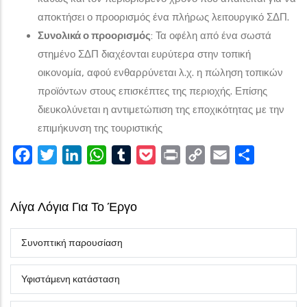
αποκτήσει ο προορισμός ένα πλήρως λειτουργικό ΣΔΠ.
Συνολικά ο προορισμός
: Τα οφέλη από ένα σωστά
στημένο ΣΔΠ διαχέονται ευρύτερα στην τοπική
οικονομία, αφού ενθαρρύνεται λ.χ. η πώληση τοπικών
προϊόντων στους επισκέπτες της περιοχής. Επίσης
διευκολύνεται η αντιμετώπιση της εποχικότητας με την
επιμήκυνση της τουριστικής
Facebook
Twitter
LinkedIn
WhatsApp
Tumblr
Pocket
Print
Copy
Email
Share
Link
Λίγα Λόγια Για Το Έργο
Συνοπτική παρουσίαση
Υφιστάμενη κατάσταση