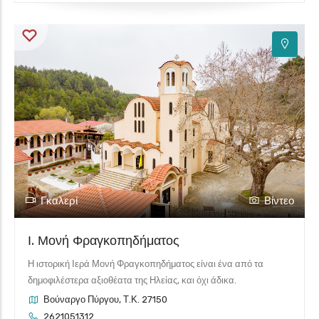
2
Γκαλερί
Βίντεο
Ι. Μονή Φραγκοπηδήματος
Η ιστορική Ιερά Μονή Φραγκοπηδήματος είναι ένα από τα
δημοφιλέστερα αξιοθέατα της Ηλείας, και όχι άδικα.
Βούναργο Πύργου, Τ.Κ. 27150
2621051312