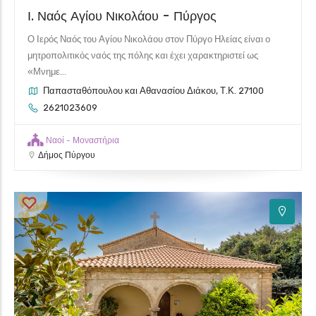
Ι. Ναός Αγίου Νικολάου - Πύργος
Ο Ιερός Ναός του Αγίου Νικολάου στον Πύργο Ηλείας είναι ο
μητροπολιτικός ναός της πόλης και έχει χαρακτηριστεί ως
«Μνημε...
Παπασταθόπουλου και Αθανασίου Διάκου, Τ.Κ. 27100
2621023609
Ναοί - Μοναστήρια
Δήμος Πύργου