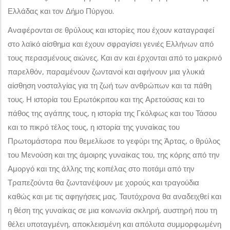
Ελλάδας και τον Δήμο Πύργου.
Αναφέρονται σε θρύλους και ιστορίες που έχουν καταγραφεί
στο λαϊκό αίσθημα και έχουν σφραγίσει γενιές Ελλήνων από
τους περασμένους αιώνες. Και αν και έρχονται από το μακρινό
παρελθόν, παραμένουν ζωντανοί και αφήνουν μια γλυκιά
αίσθηση νοσταλγίας για τη ζωή των ανθρώπων και τα πάθη
τους. Η ιστορία του Ερωτόκριτου και της Αρετούσας και το
πάθος της αγάπης τους, η ιστορία της Γκόλφως και του Τάσου
και το πικρό τέλος τους, η ιστορία της γυναίκας του
Πρωτομάστορα που θεμελίωσε το γεφύρι της Άρτας, ο θρύλος
του Μενούση και της άμοιρης γυναίκας του, της κόρης από την
Αμοργό και της άλλης της κοπέλας στο ποτάμι από την
Τραπεζούντα θα ζωντανέψουν με χορούς και τραγούδια
καθώς και με τις αφηγήσεις μας. Ταυτόχρονα θα αναδειχθεί και
η θέση της γυναίκας σε μια κοινωνία σκληρή, αυστηρή που τη
θέλει υποταγμένη, αποκλεισμένη και απόλυτα συμμορφωμένη