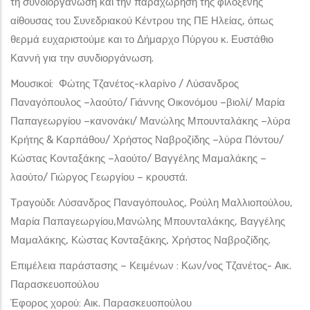
τη συνδιοργάνωση και την παραχώρηση της φιλόξενης
αίθουσας του Συνεδριακού Κέντρου της ΠΕ Ηλείας, όπως
θερμά ευχαριστούμε και το Δήμαρχο Πύργου κ. Ευστάθιο
Καννή για την συνδιοργάνωση.
Mουσικοί: Φώτης Τζανέτος-κλαρίνο / Λύσανδρος
Παναγόπουλος –λαούτο/ Γιάννης Οικονόμου –βιολί/ Μαρία
Παπαγεωργίου –κανονάκι/ Μανώλης Μπουνταλάκης –λύρα
Κρήτης & Καρπάθου/ Χρήστος Ναβροζίδης –λύρα Πόντου/
Κώστας Κονταξάκης –λαούτο/ Βαγγέλης Μαμαλάκης –
λαούτο/ Γιώργος Γεωργίου – κρουστά.
Τραγούδι: Λύσανδρος Παναγόπουλος, Ρούλη Μαλλιοπούλου,
Μαρία Παπαγεωργίου,Μανώλης Μπουνταλάκης, Βαγγέλης
Μαμαλάκης, Κώστας Κονταξάκης, Χρήστος Ναβροζίδης.
Επιμέλεια παράστασης – Κειμένων : Κων/νος Τζανέτος- Αικ.
Παρασκευοπούλου
Έφορος χορού: Αικ. Παρασκευοπούλου