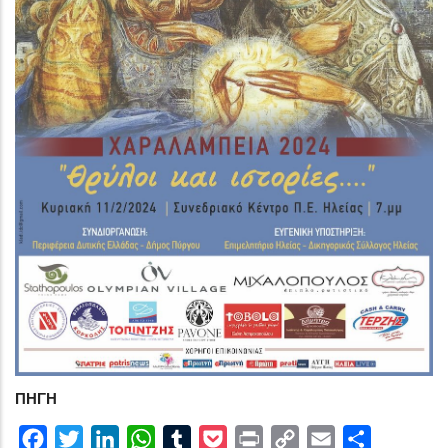
ΠΗΓΗ
Facebook
Twitter
LinkedIn
WhatsApp
Tumblr
Pocket
Print
Copy
Email
Share