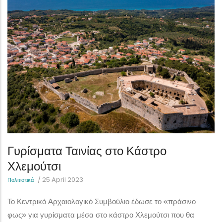
Γυρίσματα Ταινίας στο Κάστρο
Χλεμούτσι
/
25 April 2023
Πολιτιστικά
Το Κεντρικό Αρχαιολογικό Συμβούλιο έδωσε το «πράσινο
φως» για γυρίσματα μέσα στο κάστρο Χλεμούτσι που θα