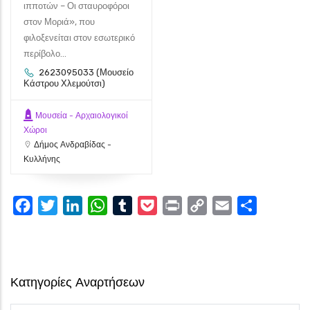
ιπποτών – Οι σταυροφόροι
στον Μοριά», που
φιλοξενείται στον εσωτερικό
περίβολο...
2623095033 (Μουσείο
Κάστρου Χλεμούτσι)
Μουσεία - Αρχαιολογικοί
Χώροι
Δήμος Ανδραβίδας -
Κυλλήνης
Facebook
Twitter
LinkedIn
WhatsApp
Tumblr
Pocket
Print
Copy
Email
Share
Link
Κατηγορίες Αναρτήσεων