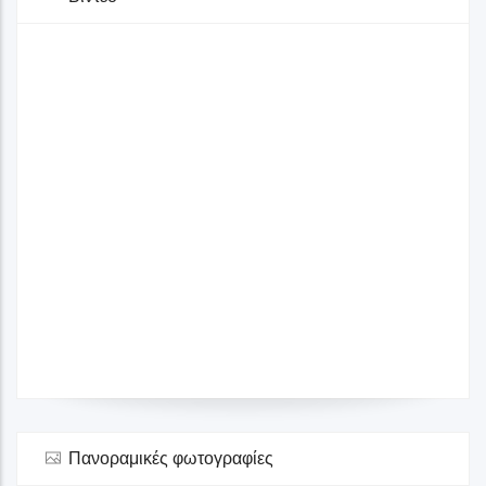
Γκαλερί
Παραλία Κορακοχωρίου
Στάσεις Θεματικών Διαδρομών
Δήμος Πύργου
Στάση 11
Γκαλερί
Λεβεντοχώρι
Στάσεις Θεματικών Διαδρομών
Δήμος Πύργου
Πανοραμικές φωτογραφίες