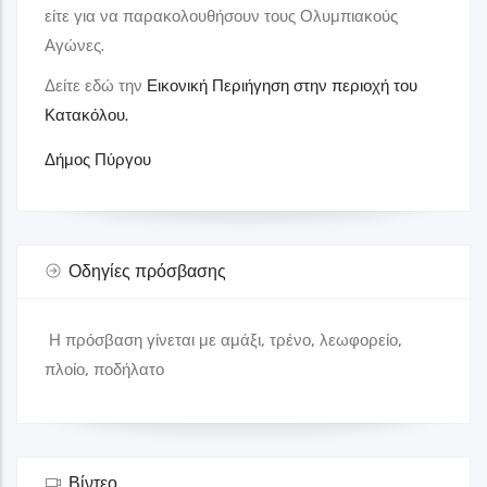
είτε για να παρακολουθήσουν τους Ολυμπιακούς
Αγώνες.
Στάσεις Θεματικών Διαδρομών
Δήμος Πύργου
Δείτε εδώ την
Εικονική Περιήγηση στην περιοχή του
Κατακόλου.
Στάση 9
Δήμος Πύργου
Γκαλερί
Κτήμα Μερκούρη
Οδηγίες πρόσβασης
Το κτήμα Μερκούρη βρίσκεται Δυτικά της Πελοποννήσου, στο
Κορακοχώρι και απέχει μόλις 2 χλμ από το Κατάκολο.
2621041601
Η πρόσβαση γίνεται με αμάξι, τρένο, λεωφορείο,
πλοίο, ποδήλατο
Στάσεις Θεματικών Διαδρομών
Δήμος Πύργου
Βίντεο
Στάση 10