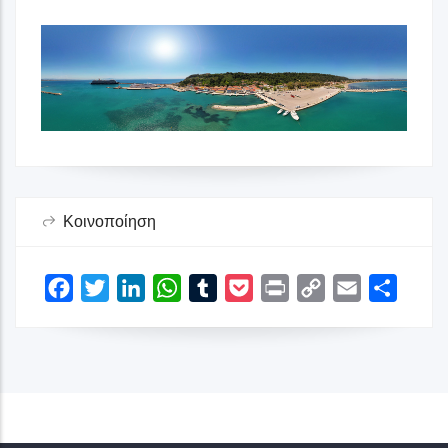
Στάση 12
Γκαλερί
Παραλία Λεβεντοχωρίου
Στάσεις Θεματικών Διαδρομών
Δήμος Πύργου
Κοινοποίηση
Στάση 13
Γκαλερί
Βίντεο
Facebook
Twitter
LinkedIn
WhatsApp
Tumblr
Pocket
Print
Copy
Email
Share
Link
Ι. Μονή Σκαφιδιάς
Η Μονή Σκαφιδιάς βρίσκεται σε μια πλαγιά κοντά στη θάλασσα,
δίπλα στον ποταμό Ιάρδανο, στις εκβολές του οποίου υπάρχουν ...
Σκαφιδιά Πύργου, Τ.Κ. 27150