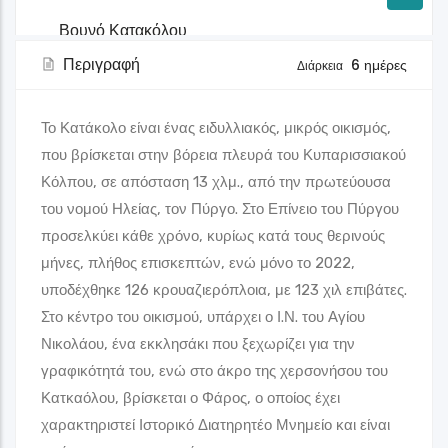
Παραλία Πλάκες
Περιγραφή
6 ημέρες
Διάρκεια
Στάσεις Θεματικών Διαδρομών
Το Κατάκολο είναι ένας ειδυλλιακός, μικρός οικισμός,
Δήμος Πύργου
που βρίσκεται στην βόρεια πλευρά του Κυπαρισσιακού
Κόλπου, σε απόσταση 13 χλμ., από την πρωτεύουσα
Στάση 6
του νομού Ηλείας, τον Πύργο. Στο Επίνειο του Πύργου
Γκαλερί
προσελκύει κάθε χρόνο, κυρίως κατά τους θερινούς
μήνες, πλήθος επισκεπτών, ενώ μόνο το 2022,
Βουνό Κατακόλου
υποδέχθηκε 126 κρουαζιερόπλοια, με 123 χιλ επιβάτες.
Στο κέντρο του οικισμού, υπάρχει ο Ι.Ν. του Αγίου
Πευκόφυτο και με απέραντη θέα στο Ιόνιο δεσπόζει το
Νικολάου, ένα εκκλησάκι που ξεχωρίζει για την
γραφικότητά του, ενώ στο άκρο της χερσονήσου του
Στάσεις Θεματικών Διαδρομών
Δήμος Πύργου
Κατκαόλου, βρίσκεται ο Φάρος, ο οποίος έχει
χαρακτηριστεί Ιστορικό Διατηρητέο Μνημείο και είναι