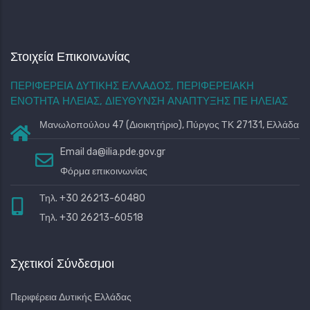
2621055088
Ναοί - Μοναστήρια
Στοιχεία Επικοινωνίας
Δήμος Πύργου
ΠΕΡΙΦΕΡΕΙΑ ΔΥΤΙΚΗΣ ΕΛΛΑΔΟΣ, ΠΕΡΙΦΕΡΕΙΑΚΗ
Στάση 14
ΕΝΟΤΗΤΑ ΗΛΕΙΑΣ, ΔΙΕΥΘΥΝΣΗ ΑΝΑΠΤΥΞΗΣ ΠΕ ΗΛΕΙΑΣ
Γκαλερί
Βίντεο
Μανωλοπούλου 47 (Διοικητήριο), Πύργος ΤΚ 27131, Ελλάδα
Email
da@ilia.pde.gov.gr
Παραλία Σκαφιδιάς
Φόρμα επικοινωνίας
Η παραλία της Σκαφιδιάς είναι ένα φυσικό «κόσμημα»
Τηλ. +30 26213-60480
βορειοδυτικά του Πύργου και κάθε καλοκαίρι ελκύει εκατοντάδες
Τηλ. +30 26213-60518
επισκέπ...
Παραλία Σκαφίδας
Σχετικοί Σύνδεσμοι
Παραλίες
Δήμος Πύργου
Περιφέρεια Δυτικής Ελλάδας