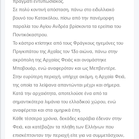
πράγματι εντυπωσιακός.
Στάση 7
Σε πολύ κοντινή απόσταση, πάνω στο ειδυλλιακό
Γκαλερί
βουνό του Κατακόλου, πίσω από την πανέμορφη
παραλία του Αγίου Ανδρέα βρίσκοντα τα ερείπια του
Παραλία Αγίου Ανδρέα - Αρχαία Φειά
Ποντικόκαστρου.
Το κάστρο κτίστηκε από τους Φράγκους ηγεμόνες του
Η Παραλία του Αγίου Ανδρέα πρόκειται για τις πιο κοσμοπολίτικες
και ιστορικές παραλίες της Ηλείας.
Πριγκιπάτου της Αχαΐας τον 13ο αιώνα, πάνω στην
Άγιος Ανδρέας Κατακόλου, Τ.Κ. 27067
ακρόπολη της Αρχαίας Φειάς και ονομάστηκε
Μποβουάρ, ενώ αναφερόταν και ως Μεπβεντέρε.
Στάσεις Θεματικών Διαδρομών
Στην ευρύτερη περιοχή, υπήρχε ακόμη, η Αρχαία Φειά,
Δήμος Πύργου
της οποία τα λείψανα απαντώνται μέχρι και σήμερα.
Κατά την αρχαιότητα, αποτελούσε ένα από τα
Στάση 8
σημαντικότερα λιμάνια του ελλαδικού χώρου, ενώ
Γκαλερί
αναφέρεται και στα ομηρικά έπη.
Κάθε τέσσερα χρόνια, δεκάδες καράβια έδεναν στην
Κορακοχώρι
Φειά, και κατέβαζαν τα πλήθη των Ελλήνων που
επισκέπτονταν την περιοχή είτε για να συμμετάσχουν,
Το Κορακοχώρι αποτελεί μια μικρή και γραφική κοινότη