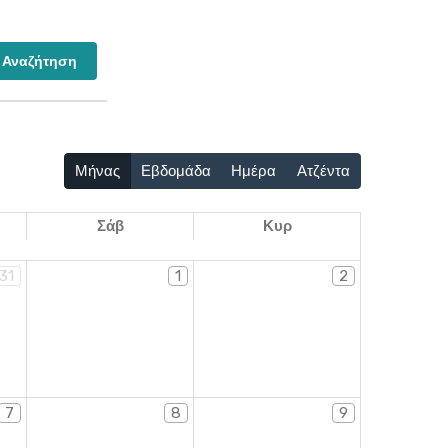
Μήνας
Εβδομάδα
Ημέρα
Ατζέντα
Σάβ
Κυρ
31
1
2
7
8
9