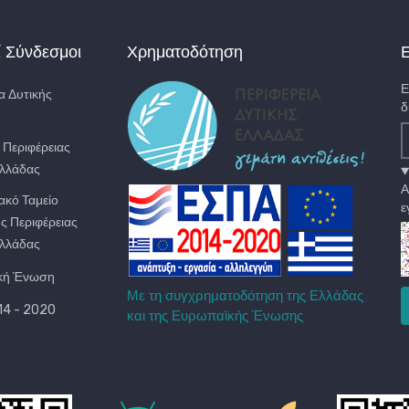
ί Σύνδεσμοι
Χρηματοδότηση
Ε
Ε
α Δυτικής
δ
. Περιφέρειας
Ελλάδας
Α
ακό Ταμείο
ε
ς Περιφέρειας
Ελλάδας
κή Ένωση
Με τη συγχρηματοδότηση της Ελλάδας
4 - 2020
και της Ευρωπαϊκής Ένωσης