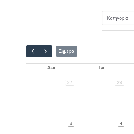
Σήμερα
Δευ
Τρί
27
28
3
4