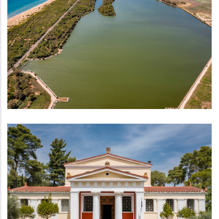
Λίμνη Καϊάφα-Ιαματικά Λουτρά
ΑΞΙΟΘΈΑΤΑ