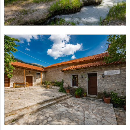
Ιαματικά Λουτρά Κυλλήνης
ΑΞΙΟΘΈΑΤΑ
Ι.Μ. Παναγίας Χρυσοπηγής Δίβρης ή Άνω
Μονή ή Μονή Ζωοδόχου Πηγής
ΝΑΟΊ - ΜΟΝΑΣΤΉΡΙΑ