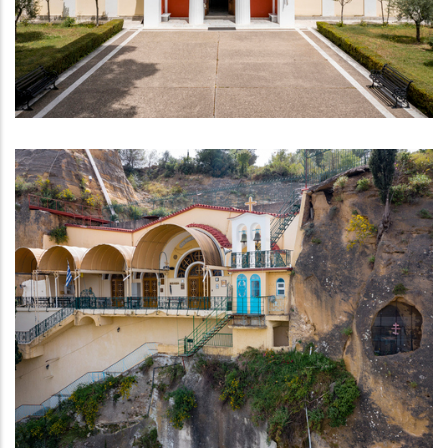
Μουσείο της Ιστορίας των Ολυμπιακών
Αγώνων της Αρχαιότητας
ΜΟΥΣΕΊΑ - ΑΡΧΑΙΟΛΟΓΙΚΟΊ ΧΏΡΟΙ
Ι. Μονή Παναγίας Κρεμαστής
ΝΑΟΊ - ΜΟΝΑΣΤΉΡΙΑ