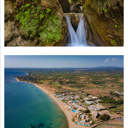
Καταρράκτες Νεμούτας
ΑΞΙΟΘΈΑΤΑ
Παραλία Σκαφιδιάς