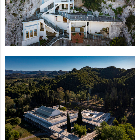
Ι. Ναός της Κοίμησης της Θεοτόκου στη
Σμέρνα
ΝΑΟΊ - ΜΟΝΑΣΤΉΡΙΑ
Αρχαιολογικό Μουσείο Ολυμπίας