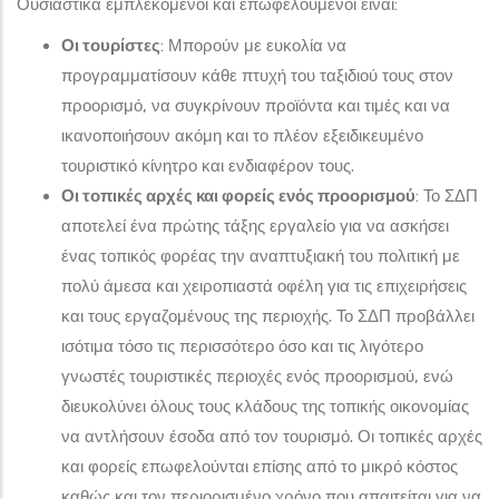
Ουσιαστικά εμπλεκόμενοι και επωφελούμενοι είναι:
Οι τουρίστες
: Μπορούν με ευκολία να
προγραμματίσουν κάθε πτυχή του ταξιδιού τους στον
προορισμό, να συγκρίνουν προϊόντα και τιμές και να
ικανοποιήσουν ακόμη και το πλέον εξειδικευμένο
τουριστικό κίνητρο και ενδιαφέρον τους.
Οι τοπικές αρχές και φορείς ενός προορισμού
: Το ΣΔΠ
αποτελεί ένα πρώτης τάξης εργαλείο για να ασκήσει
ένας τοπικός φορέας την αναπτυξιακή του πολιτική με
πολύ άμεσα και χειροπιαστά οφέλη για τις επιχειρήσεις
και τους εργαζομένους της περιοχής. Το ΣΔΠ προβάλλει
ισότιμα τόσο τις περισσότερο όσο και τις λιγότερο
γνωστές τουριστικές περιοχές ενός προορισμού, ενώ
διευκολύνει όλους τους κλάδους της τοπικής οικονομίας
να αντλήσουν έσοδα από τον τουρισμό. Οι τοπικές αρχές
και φορείς επωφελούνται επίσης από το μικρό κόστος
καθώς και τον περιορισμένο χρόνο που απαιτείται για να