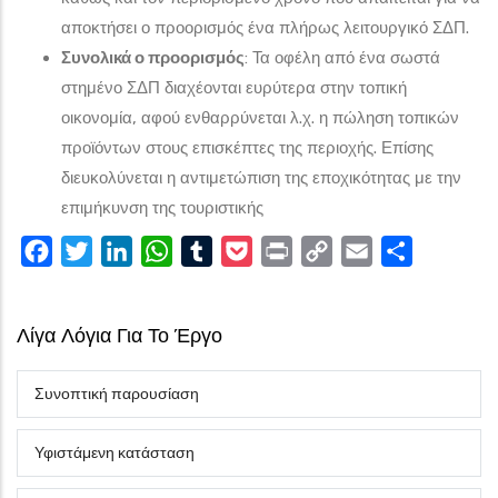
αποκτήσει ο προορισμός ένα πλήρως λειτουργικό ΣΔΠ.
Συνολικά ο προορισμός
: Τα οφέλη από ένα σωστά
στημένο ΣΔΠ διαχέονται ευρύτερα στην τοπική
οικονομία, αφού ενθαρρύνεται λ.χ. η πώληση τοπικών
προϊόντων στους επισκέπτες της περιοχής. Επίσης
διευκολύνεται η αντιμετώπιση της εποχικότητας με την
επιμήκυνση της τουριστικής
Facebook
Twitter
LinkedIn
WhatsApp
Tumblr
Pocket
Print
Copy
Email
Share
Link
Λίγα Λόγια Για Το Έργο
Συνοπτική παρουσίαση
Υφιστάμενη κατάσταση