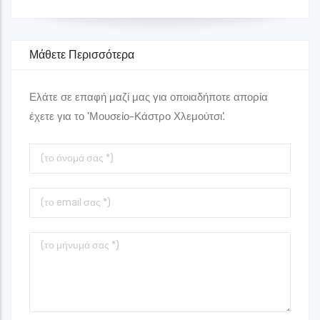
Μάθετε Περισσότερα
Ελάτε σε επαφή μαζί μας για οποιαδήποτε απορία
έχετε για το 'Μουσείο-Κάστρο Χλεμούτσι'.
Το
όνομά
σας
Το
Email
σας
Το
μήνυμά
σας