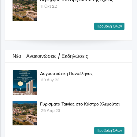
11 Οκτ 22
Προβολή Όλων
Νέα - Ανακοινώσεις / Εκδηλώσεις
Aυγουστιάτικη Πανσέληνος
30 Αυγ 23
Γυρίσματα Ταινίας στο Κάστρο Χλεμούτσι
25 Απρ 23
Προβολή Όλων