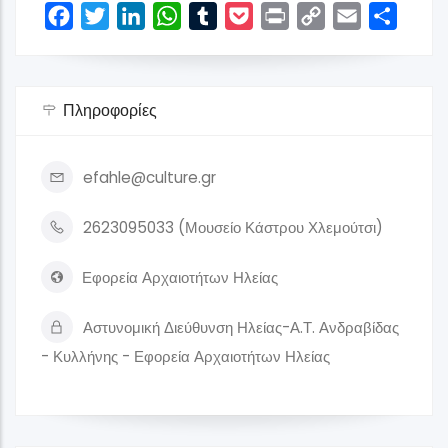
Facebook
Twitter
LinkedIn
WhatsApp
Tumblr
Pocket
Print
Copy
Email
Share
Link
Πληροφορίες
efahle@culture.gr
2623095033 (Μουσείο Κάστρου Χλεμούτσι)
Εφορεία Αρχαιοτήτων Ηλείας
Αστυνομική Διεύθυνση Ηλείας-Α.Τ. Ανδραβίδας
- Κυλλήνης - Εφορεία Αρχαιοτήτων Ηλείας