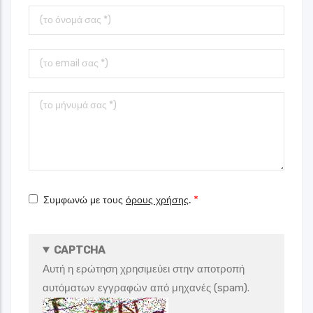
Το
όνομά
σας
Το
Email
σας
Το
μήνυμά
σας
Συμφωνώ με τους
όρους χρήσης
.
CAPTCHA
Αυτή η ερώτηση χρησιμεύει στην αποτροπή
αυτόματων εγγραφών από μηχανές (spam).