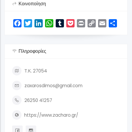
Κοινοποίηση
Facebook
Twitter
LinkedIn
WhatsApp
Tumblr
Pocket
Print
Copy
Email
Share
Link
Πληροφορίες
Τ.Κ. 27054
zaxarosdimos@gmail.com
26250 41257
https://www.zacharo.gr/