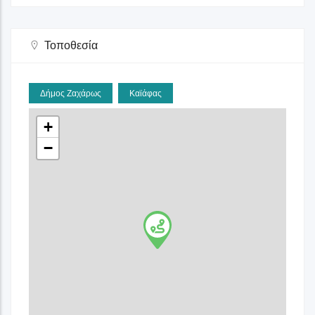
Τοποθεσία
Δήμος Ζαχάρως
Καϊάφας
+
−