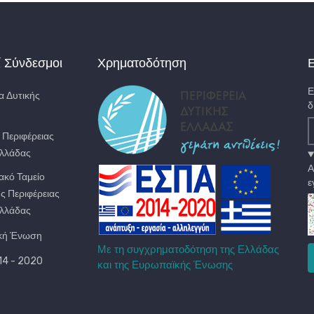
ί Σύνδεσμοι
Χρηματοδότηση
Ε
Ε
α Δυτικής
δ
. Περιφέρειας
Ελλάδας
Α
ακό Ταμείο
ε
ς Περιφέρειας
Ελλάδας
κή Ένωση
Με τη συγχρηματοδότηση της Ελλάδας
4 - 2020
και της Ευρωπαϊκής Ένωσης