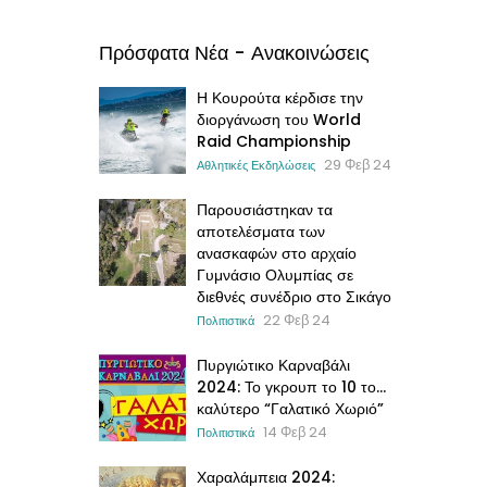
Πρόσφατα Νέα - Ανακοινώσεις
Η Κουρούτα κέρδισε την
διοργάνωση του World
Raid Championship
29 Φεβ 24
Αθλητικές Εκδηλώσεις
Παρουσιάστηκαν τα
αποτελέσματα των
ανασκαφών στο αρχαίο
Γυμνάσιο Ολυμπίας σε
διεθνές συνέδριο στο Σικάγο
22 Φεβ 24
Πολιτιστικά
Πυργιώτικο Καρναβάλι
2024: Το γκρουπ το 10 το…
καλύτερο “Γαλατικό Χωριό”
14 Φεβ 24
Πολιτιστικά
Χαραλάμπεια 2024: