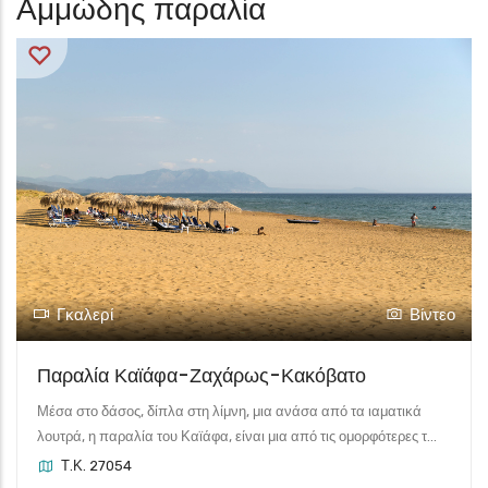
Αμμώδης παραλία
Γκαλερί
Βίντεο
Παραλία Καϊάφα-Ζαχάρως-Κακόβατο
Μέσα στο δάσος, δίπλα στη λίμνη, μια ανάσα από τα ιαματικά
λουτρά, η παραλία του Καϊάφα, είναι μια από τις ομορφότερες τ...
Τ.Κ. 27054